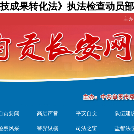
技成果转化法》执法检查动员部署
主办
自贡要闻
高层声音
平安自贡
队伍建
检察风采
警界纵横
司法之窗
盐都法