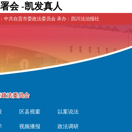
会 -凯发真人
：中共自贡市委政法委员会 承办：四川法治报社
设
区县视窗
以案说法
学
视频播报
政法调研