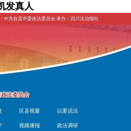
凯发真人
：中共自贡市委政法委员会 承办：四川法治报社
设
区县视窗
以案说法
学
视频播报
政法调研