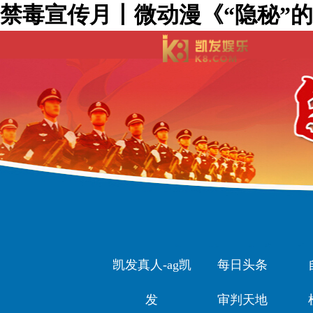
禁毒宣传月丨微动漫《“隐秘”的
凯发真人-ag凯
每日头条
发
审判天地