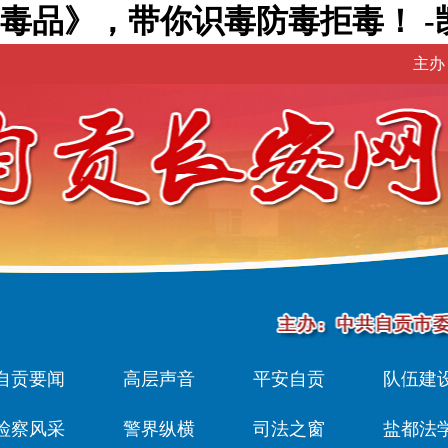
毒品》，带你识毒防毒拒毒！ -
主办
自贡要闻
高层声音
平安自贡
队伍建
检察风采
警界纵横
司法之窗
盐都法