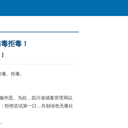
防毒拒毒！
毒
】
防毒、拒毒。
偷作恶。为此，四川省戒毒管理局以
：拒绝尝试第一口，共创绿色无毒社
。