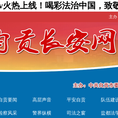
v火热上线！喝彩法治中国，致敬
主办
自贡要闻
高层声音
平安自贡
队伍建
检察风采
警界纵横
司法之窗
盐都法