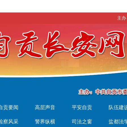
主办
自贡要闻
高层声音
平安自贡
队伍建
检察风采
警界纵横
司法之窗
盐都法