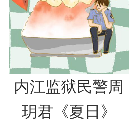
内江监狱民警周
玥君《夏日》