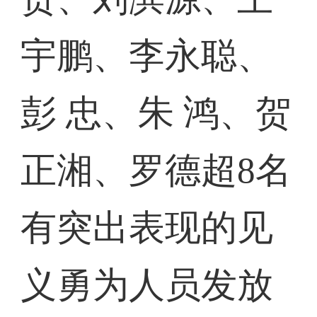
宇鹏、李永聪、
彭 忠、朱 鸿、贺
正湘、罗德超8名
有突出表现的见
义勇为人员发放