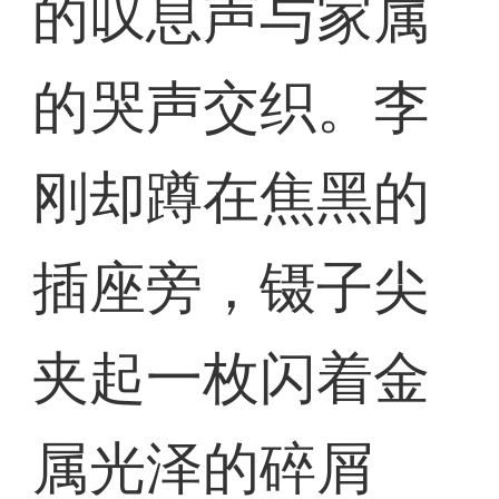
的叹息声与家属
的哭声交织。李
刚却蹲在焦黑的
插座旁，镊子尖
夹起一枚闪着金
属光泽的碎屑