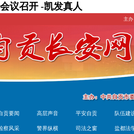
会议召开 -凯发真人
主办
自贡要闻
高层声音
平安自贡
队伍建
检察风采
警界纵横
司法之窗
盐都法