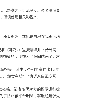
……热潮之下暗流涌动。多名法律界
，谨慎使用相关影视ip。
映，枪版枪版，其他春节档在我页面均
将《哪吒2》盗摄翻译并上传外网，
机拍摄的，现在人已经回越南了。对
海报等，其中，个别卖家挂出1元链
了“免责声明”，“资源来自互联网，
盘链接。记者按照对方的提示进行操
。为了防止被平台删除，客服还建议先