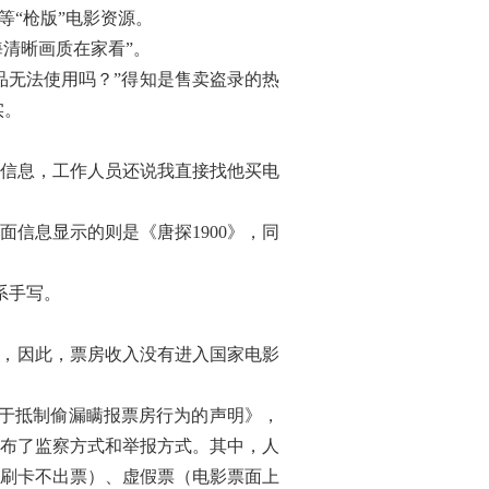
等“枪版”电影资源。
海清晰画质在家看”。
无法使用吗？”得知是售卖盗录的热
实。
信息，工作人员还说我直接找他买电
信息显示的则是《唐探1900》，同
系手写。
，因此，票房收入没有进入国家电影
于抵制偷漏瞒报票房行为的声明》，
布了监察方式和举报方式。其中，人
刷卡不出票）、虚假票（电影票面上