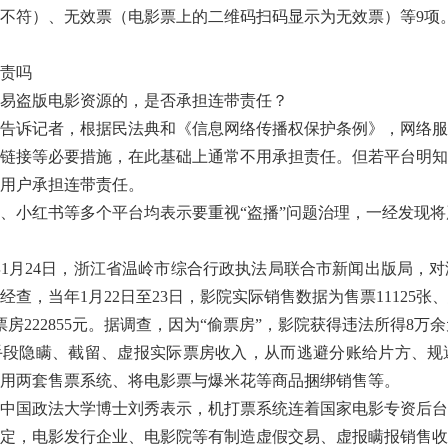
不符）、无效票（电影票上的二维码扫码显示为无效票）等9项
责吗
盗版电影资源的，是否承担连带责任？
诉记者，根据民法典和《信息网络传播权保护条例》，网络服
链接等必要措施，在此基础上通常不用承担责任。但若平台明知
用户承担连带责任。
小红书等多个平台均表示要重视“盗播”问题治理，一经发现将
年1月24日，浙江省温岭市综合行政执法局联合市新闻出版局，
，当年1月22日至23日，影院实际销售数据为售票11125张、
，票房222855元。据调查，因为“偷票房”，影院获得违法所得8万
段隐瞒、截留、虚报实际票房收入，从而逃避分账给片方、规
用两套售票系统、将电影票与爆米花等商品捆绑销售等。
国政法大学博士刘秀表示，机打票系统连着国家电影专资后台
定，电影发行企业、电影院等有制造虚假交易、虚报瞒报销售收