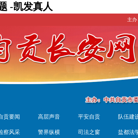
题 -凯发真人
主办
自贡要闻
高层声音
平安自贡
队伍建
检察风采
警界纵横
司法之窗
盐都法