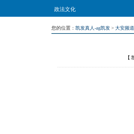
政法文化
您的位置：
凯发真人-ag凯发
>
大安频
【