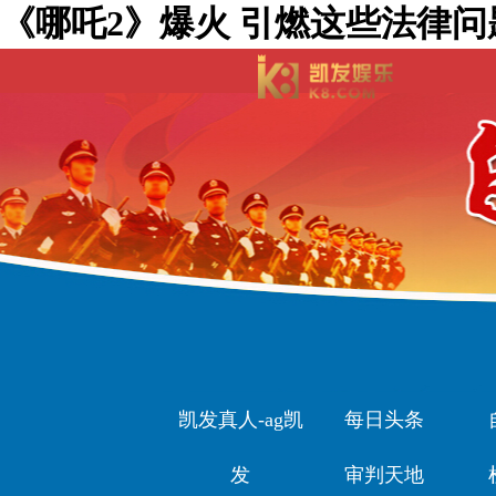
《哪吒2》爆火 引燃这些法律问
凯发真人-ag凯
每日头条
发
审判天地