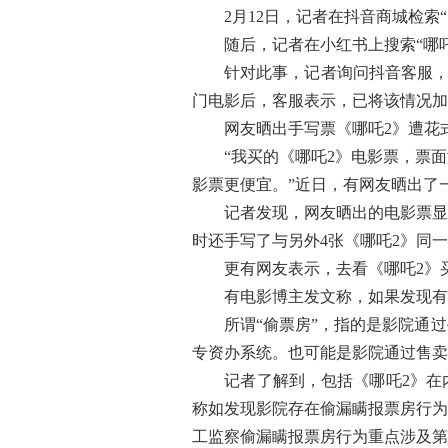
2月12日，记者在抖音商城检索“
随后，记者在小红书上搜索“哪吒2
针对此事，记者询问抖音客服，“平
门电影后，客服表示，已将该情况加
网友晒出手写票《哪吒2》遭花式
“我买的《哪吒2》电影票，票面没
影票更便宜。”近日，有网友晒出了
记者发现，网友晒出的电影票显示，
时还手写了与另外4张《哪吒2》同
更有网友表示，去看《哪吒2》买
有电影博主发文称，如果发现有影
所谓“偷票房”，指的是影院通过
专资办系统。也可能是影院通过售卖
记者了解到，包括《哪吒2》在内
称如发现影院存在偷漏瞒报票房行为
工监察偷漏瞒报票房行为重点涉及第