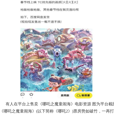
有人在平台上售卖《哪吒之魔童闹海》电影资源 图为平台截
哪吒之魔童闹海》(以下简称《哪吒2》)票房势如破竹，一再