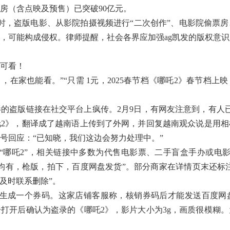
票房（含点映及预售）已突破90亿元。
，盗版电影、从影院拍摄视频进行“二次创作”、电影院偷票房
，可能构成侵权。律师提醒，社会各界应加强ag凯发的版权意识
可看！
在家也能看。”“只需 1元，2025春节档《哪吒2》春节档上
盗版链接在社交平台上疯传。2月9日，有网友注意到，有人已
2》，翻译成了越南语上传到了外网，并回复越南观众说是用相
号回应：“已知晓，我们这边会努力处理中。”
哪吒2”，相关链接中多数为代售电影票、二手盲盒手办或电影
均有，枪版，拍下，百度网盘发货”。部分商家在详情页末还标注
及时联系删除”。
成一个券码。这家店铺客服称，核销券码后才能发送百度网
打开后确认为盗录的《哪吒2》，影片大小为3g，画质很模糊