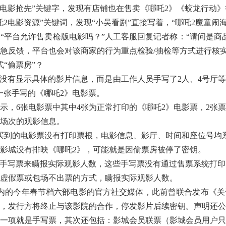
电影抢先”关键字，发现有店铺也在售卖《哪吒2》《蛟龙行动》
电影资源”关键词，发现“小吴看剧”直接写着，“哪吒2魔童闹
台允许售卖枪版电影吗？”人工客服回复记者称：“请问是商品
急反馈，平台也会对该商家的行为重点检验/抽检等方式进行核
“偷票房”？
有显示具体的影片信息，而是由工作人员手写了2人、4号厅等
一张手写的《哪吒2》电影票。
6张电影票中其中4张为正常打印的《哪吒2》电影票，2张票面
一场次的观影信息。
到的电影票没有打印票根，电影信息、影厅、时间和座位号均
城没有排映《哪吒2》，可能就是因偷票房被停了密钥。
手写票来瞒报实际观影人数，这些手写票没有通过售票系统打印
虚假票或包场不出票的方式，瞒报实际观影人数。
的今年春节档六部电影的官方社交媒体，此前曾联合发布《关
，发行方将终止与该影院的合作，停发影片后续密钥。声明还公
一项就是手写票，其次还包括：影城会员联票（影城会员用户只