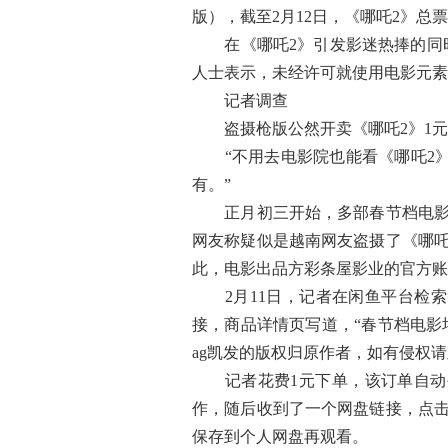
版），截至2月12日，《哪吒2》总
在《哪吒2》引发影迷热捧的同时
人士表示，未经许可就使用电影元素
记者调查
盗摄枪版公然开卖《哪吒2》1元
“不用去电影院也能看《哪吒2》，
有。”
正月初三开始，多部春节档电影的
网友称疑似是越南网友盗摄了《哪吒
此，电影出品方彩条屋影业的官方账
2月11日，记者在闲鱼平台检索“
接，商品详情页写道，“春节档电影
ag凯发的版权归原作者，如有侵权请
记者花费1元下单，该订单自动生
作，随后收到了一个网盘链接，点击
保存到个人网盘再观看。