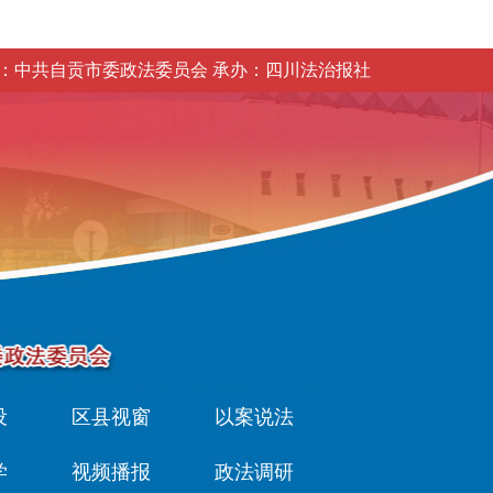
：中共自贡市委政法委员会 承办：四川法治报社
设
区县视窗
以案说法
学
视频播报
政法调研