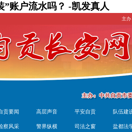
装”账户流水吗？ -凯发真人
主办
自贡要闻
高层声音
平安自贡
队伍建
检察风采
警界纵横
司法之窗
盐都法