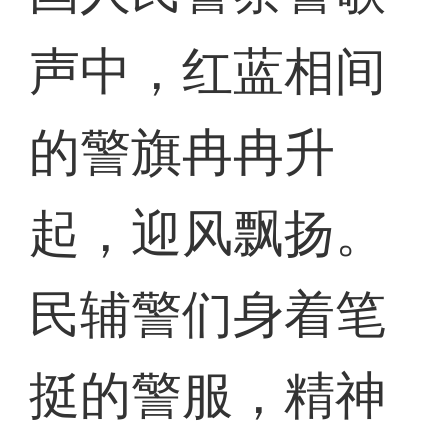
声中，红蓝相间
的警旗冉冉升
起，迎风飘扬。
民辅警们身着笔
挺的警服，精神