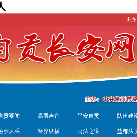
人
主办
自贡要闻
高层声音
平安自贡
队伍建
检察风采
警界纵横
司法之窗
盐都法