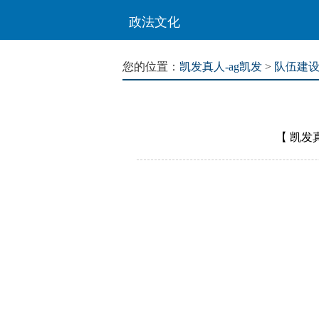
政法文化
您的位置：
凯发真人-ag凯发
>
队伍建
【
凯发真