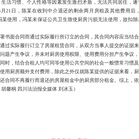
习惯、个人性格等因素发生激烈矛盾，无法共同居住，遂于2023
年5月21日，陈某在收到中介退还的剩余两月房租及其他费用
主要由冯某使用，冯某未保证公共卫生致使厨房污损无法使用，故扣
书面合同而通过实际履行所订立的合同，其合同内容应当结合
过实际履行订立了房屋租赁合同，从双方当事人提交的证据来看，自2
问题产生争议，并未对厨房使用权限、使用费用分担产生争议，
同时，结合合租人均可同等使用公共空间的社会一般惯常习惯及
使用厨房额外支付费用，除此之外仅就陈某提供的证据来看，厨
还合同不再履行而退还的房屋租金中的厨房部分租金。综上，依
胡馨桐 四川法治报全媒体 刘冰玉）