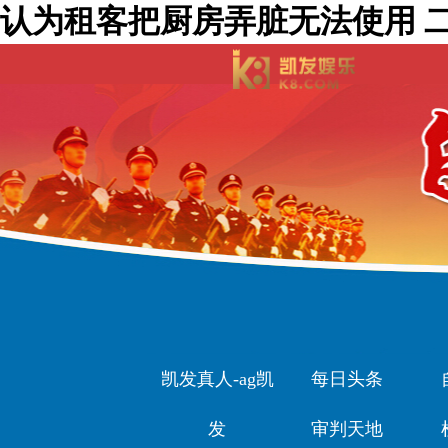
认为租客把厨房弄脏无法使用 二
凯发真人-ag凯
每日头条
发
审判天地