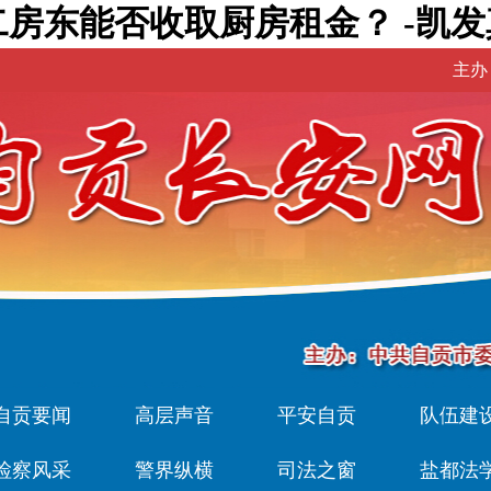
房东能否收取厨房租金？ -凯发
主办
自贡要闻
高层声音
平安自贡
队伍建
检察风采
警界纵横
司法之窗
盐都法