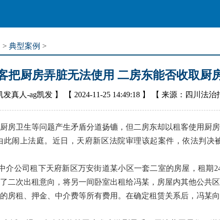
道
>
典型案例
>
客把厨房弄脏无法使用 二房东能否收取厨
凯发真人-ag凯发
】 【
2024-11-25 14:49:18
】 【
来源：四川法治
房卫生等问题产生矛盾分道扬镳，但二房东却以租客使用厨房
由此闹上法庭。近日，天府新区法院审理该起案件，依法判决被告
某中介公司租下天府新区万安街道某小区一套二室的房屋，租期2
了二次出租意向，将另一间卧室出租给冯某，房屋内其他公共区
的房租、押金、中介费等所有费用。在确定租赁关系后，冯某向