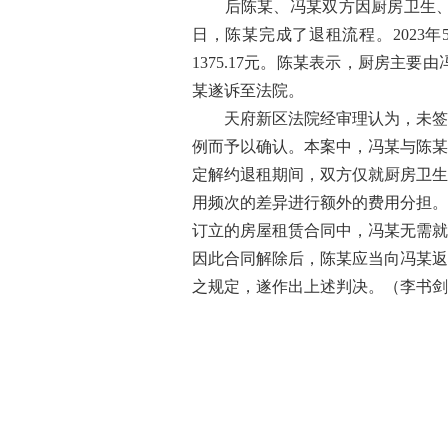
后陈某、冯某双方因厨房卫生、生活
日，陈某完成了退租流程。2023
1375.17元。陈某表示，厨房
某遂诉至法院。
天府新区法院经审理认为，未签署
例而予以确认。本案中，冯某与陈某通
定解约退租期间，双方仅就厨房卫生
用频次的差异进行额外的费用分担。
订立的房屋租赁合同中，冯某无需就
因此合同解除后，陈某应当向冯某返
之规定，遂作出上述判决。（李书剑 