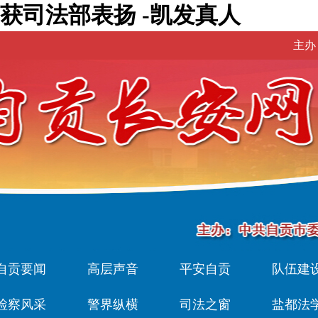
获司法部表扬 -凯发真人
主办
自贡要闻
高层声音
平安自贡
队伍建
检察风采
警界纵横
司法之窗
盐都法