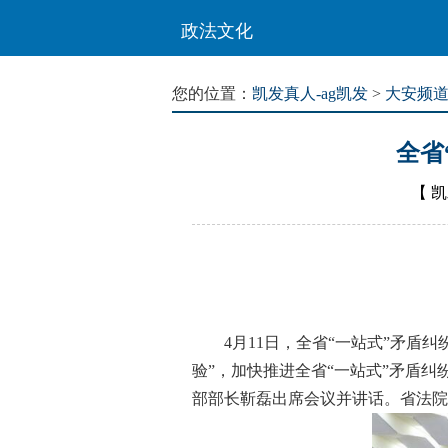
政法文化
您的位置：
凯发真人-ag凯发
>
大安频
全省
【
凯
4月11日，全省“一站式”矛盾纠
验”，加快推进全省“一站式”矛盾
部部长靳磊出席会议并讲话。省法院