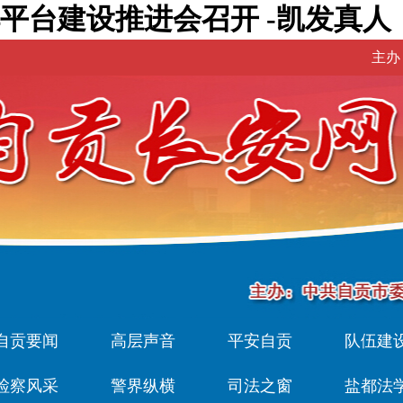
平台建设推进会召开 -凯发真人
主办
自贡要闻
高层声音
平安自贡
队伍建
检察风采
警界纵横
司法之窗
盐都法