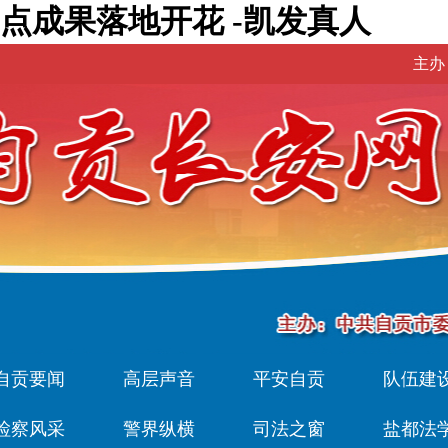
试点成果落地开花 -凯发真人
主办
自贡要闻
高层声音
平安自贡
队伍建
检察风采
警界纵横
司法之窗
盐都法