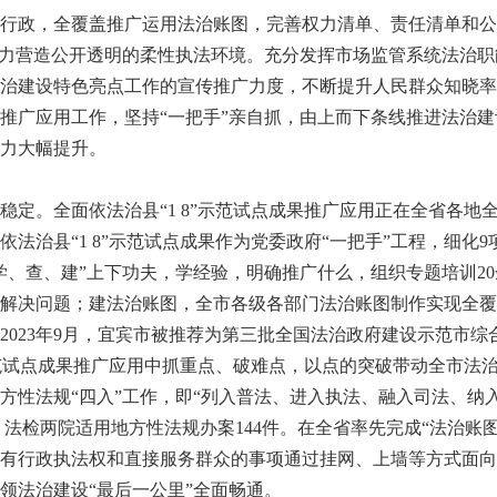
政，全覆盖推广运用法治账图，完善权力清单、责任清单和公
努力营造公开透明的柔性执法环境。充分发挥市场监管系统法治
法治建设特色亮点工作的宣传推广力度，不断提升人民群众知晓率
广应用工作，坚持“一把手”亲自抓，由上而下条线推进法治建
力大幅提升。
。全面依法治县“1 8”示范试点成果推广应用正在全省各地
治县“1 8”示范试点成果作为党委政府“一把手”工程，细化
学、查、建”上下功夫，学经验，明确推广什么，组织专题培训20
解决问题；建法治账图，全市各级各部门法治账图制作实现全覆
2023年9月，宜宾市被推荐为第三批全国法治政府建设示范市综
范试点成果推广应用中抓重点、破难点，以点的突破带动全市法
方性法规“四入”工作，即“列入普法、进入执法、融入司法、纳
，法检两院适用地方性法规办案144件。在全省率先完成“法治账
，对有行政执法权和直接服务群众的事项通过挂网、上墙等方式面
领法治建设“最后一公里”全面畅通。