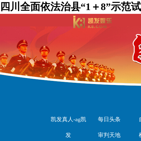
四川全面依法治县“1＋8”示范
凯发真人-ag凯
每日头条
发
审判天地