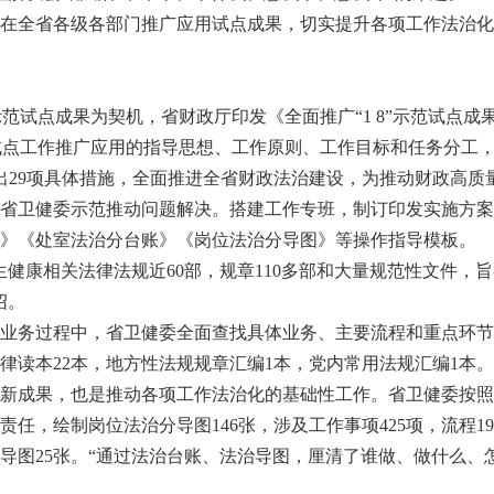
间在全省各级各部门推广应用试点成果，切实提升各项工作法治化
范试点成果为契机，省财政厅印发《全面推广“1 8”示范试点成
示范试点工作推广应用的指导思想、工作原则、工作目标和任务分工
出29项具体措施，全面推进全省财政法治建设，为推动财政高质
卫健委示范推动问题解决。搭建工作专班，制订印发实施方案
》《处室法治分台账》《岗位法治分导图》等操作指导模板。
康相关法律法规近60部，规章110多部和大量规范性文件，
绍。
务过程中，省卫健委全面查找具体业务、主要流程和重点环节
律读本22本，地方性法规规章汇编1本，党内常用法规汇编1本。
成果，也是推动各项工作法治化的基础性工作。省卫健委按照
任，绘制岗位法治分导图146张，涉及工作事项425项，流程1
分导图25张。“通过法治台账、法治导图，厘清了谁做、做什么、