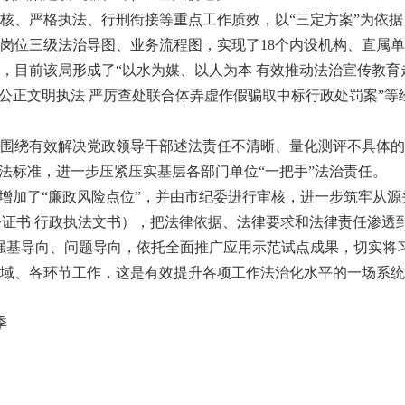
、严格执法、行刑衔接等重点工作质效，以“三定方案”为依据
岗位三级法治导图、业务流程图，实现了18个内设机构、直属
，目前该局形成了“以水为媒、以人为本 有效推动法治宣传教育
范公正文明执法 严厉查处联合体弄虚作假骗取中标行政处罚案”
绕有效解决党政领导干部述法责任不清晰、量化测评不具体的
述法标准，进一步压紧压实基层各部门单位“一把手”法治责任。
加了“廉政风险点位”，并由市纪委进行审核，进一步筑牢从源头
 公证书 行政执法文书），把法律依据、法律要求和法律责任渗透
基导向、问题导向，依托全面推广应用示范试点成果，切实将
域、各环节工作，这是有效提升各项工作法治化水平的一场系统
季