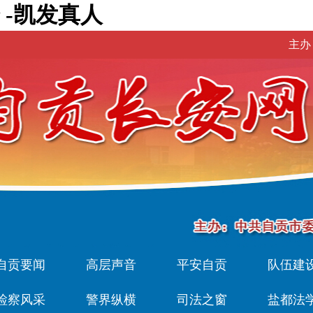
-凯发真人
主办
自贡要闻
高层声音
平安自贡
队伍建
检察风采
警界纵横
司法之窗
盐都法