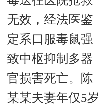
无效，经法医鉴
定系口服毒鼠强
致中枢抑制多器
官损害死亡。陈
某某夫妻年仅5岁