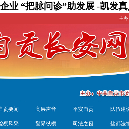
业 “把脉问诊”助发展 -凯发真
主办
自贡要闻
高层声音
平安自贡
队伍建
检察风采
警界纵横
司法之窗
盐都法