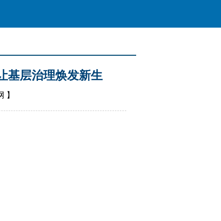
让基层治理焕发新生
网
】