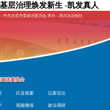
基层治理焕发新生 -凯发真人
：中共自贡市委政法委员会 承办：四川法治报社
设
区县视窗
以案说法
学
视频播报
政法调研