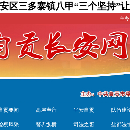
安区三多寨镇八甲“三个坚持”让
主办
自贡要闻
高层声音
平安自贡
队伍建
检察风采
警界纵横
司法之窗
盐都法