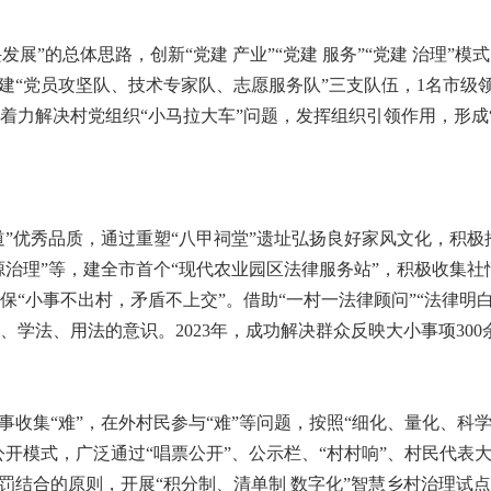
展”的总体思路，创新“党建 产业”“党建 服务”“党建 治理”
建“党员攻坚队、技术专家队、志愿服务队”三支队伍，1名市级领
着力解决村党组织“小马拉大车”问题，发挥组织引领作用，形成
”优秀品质，通过重塑“八甲祠堂”遗址弘扬良好家风文化，积极
诉源治理”等，建全市首个“现代农业园区法律服务站”，积极收集
“小事不出村，矛盾不上交”。借助“一村一法律顾问”“法律明白人
学法、用法的意识。2023年，成功解决群众反映大小事项300
收集“难”，在外村民参与“难”等问题，按照“细化、量化、科学
公开模式，广泛通过“唱票公开”、公示栏、“村村响”、村民代
奖罚结合的原则，开展“积分制、清单制 数字化”智慧乡村治理试