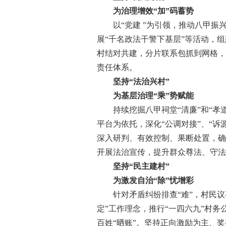
为治理增效“加”码蓄势
以“党建 ”为引领，推动八甲振兴发
展“千名政法干警下基层”等活动，组
村结对共建，分片联系包抓到网格，
责任体系。
坚持“法治兴村”
为基层治理“乘”势赋能
持续挖掘八甲祠堂“清廉”和“孝道
平台为依托，深化“公调对接”、“
深入研判、有效控制、果断处置，确保
开展法治宣传，提升群众尊法、守法、
坚持“民主建村”
为激发自治“除”忧增彩
针对矛盾纠纷排查“难”，村民议事
定”工作理念，推行“一四六九”村务
百姓“晒账”。坚持正向激励为主、