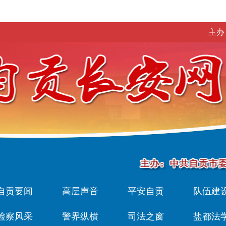
主办
自贡要闻
高层声音
平安自贡
队伍建
检察风采
警界纵横
司法之窗
盐都法