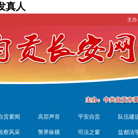
发真人
主办
自贡要闻
高层声音
平安自贡
队伍建
检察风采
警界纵横
司法之窗
盐都法