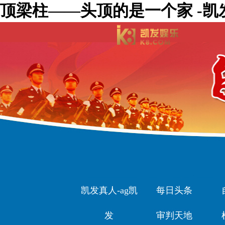
顶梁柱——头顶的是一个家 -凯
凯发真人-ag凯
每日头条
发
审判天地